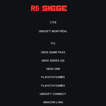
工作室
UBISOFT MONTRÉAL
平台
XBOX GAME PASS
XBOX SERIES X|S
XBOX ONE
PLAYSTATION®5
PLAYSTATION®4
UBISOFT CONNECT
AMAZON LUNA