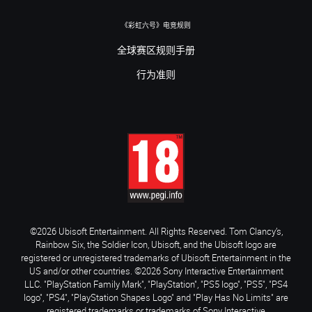
《彩虹六号》电竞规则
全球赛区规则手册
行为准则
©2026 Ubisoft Entertainment. All Rights Reserved. Tom Clancy’s,
Rainbow Six, the Soldier Icon, Ubisoft, and the Ubisoft logo are
registered or unregistered trademarks of Ubisoft Entertainment in the
US and/or other countries. ©2026 Sony Interactive Entertainment
LLC. "PlayStation Family Mark", "PlayStation", "PS5 logo", "PS5", "PS4
logo", "PS4", "PlayStation Shapes Logo" and "Play Has No Limits" are
registered trademarks or trademarks of Sony Interactive