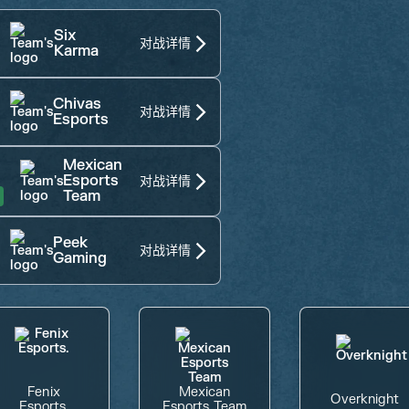
Six
对战详情
Karma
Chivas
对战详情
Esports
Mexican
Esports
对战详情
Team
Peek
对战详情
Gaming
Fenix
Mexican
Overknight
Esports.
Esports Team