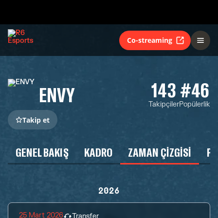
Co-streaming
143
#46
ENVY
Takipçiler
Popülerlik
Takip et
GENEL BAKIŞ
KADRO
ZAMAN ÇIZGISI
P
2026
25 Mart 2026
Transfer