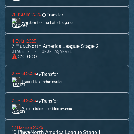
28 Kasım 2025
Transfer
Packer
takıma katıldı:
oyuncu
4 Eylül 2025
7
Place
North America League Stage 2
STAGE 2
GRUP AŞAMASI
€10.000
2 Eylül 2025
Transfer
Twiizt
takımdan ayrıldı
2 Eylül 2025
Transfer
Aiden
takıma katıldı:
oyuncu
12 Haziran 2025
10
Place
North America League Stage 1