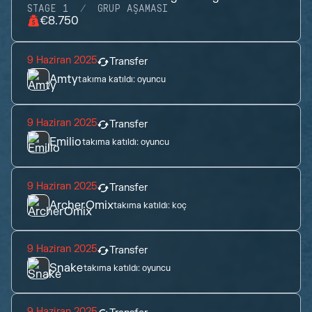
STAGE 1
GRUP AŞAMASI
€8.750
9 Haziran 2025
Transfer
Amty
takıma katıldı:
oyuncu
9 Haziran 2025
Transfer
Emilio
takıma katıldı:
oyuncu
9 Haziran 2025
Transfer
ArcherOmix
takıma katıldı:
koç
9 Haziran 2025
Transfer
Snake
takıma katıldı:
oyuncu
9 Haziran 2025