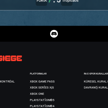
7
:
5
PLATFORMLAR
R6 E-SPOR KURALLAR
MONTRÉAL
XBOX GAME PASS
KÜRESEL KURAL 
XBOX SERIES X|S
DAVRANIŞ KURAL
XBOX ONE
PLAYSTATION®5
PLAYSTATION®4