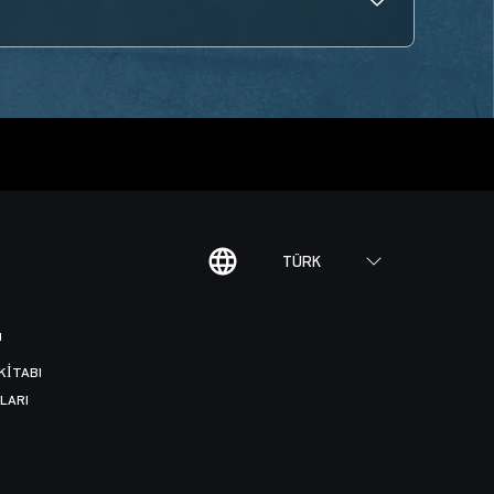
TÜRK
I
KITABI
LARI