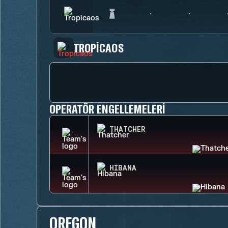
TROPICAOS
OPERATÖR ENGELLEMELERI
THATCHER
HIBANA
OREGON