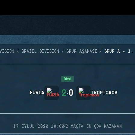
VISION
BRAZIL DIVISION
GRUP AŞAMASI
GRUP A - 1.
Bitti
2
0
FURIA
:
TROPICAOS
·
17 EYLÜL 2020 18:00
2 MAÇTA EN ÇOK KAZANAN