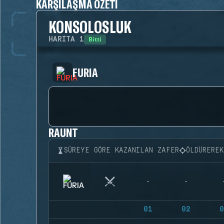
KARŞILAŞMA ÖZETI
KONSOLOSLUK
Bitti
HARITA
1
FURIA
RAUNT
SÜREYE GÖRE KAZANILAN ZAFER
ÖLDÜRERE
01
02
0