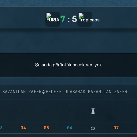
7
:
5
Şu anda görüntülenecek veri yok
K KAZANILAN ZAFER
HEDEFE ULAŞARAK KAZANILAN ZAFER
3
04
05
06
07