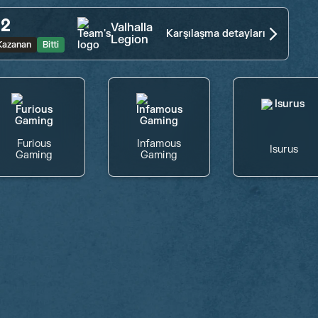
:
2
Valhalla
Karşılaşma detayları
Legion
Kazanan
Bitti
Furious
Infamous
Isurus
Gaming
Gaming