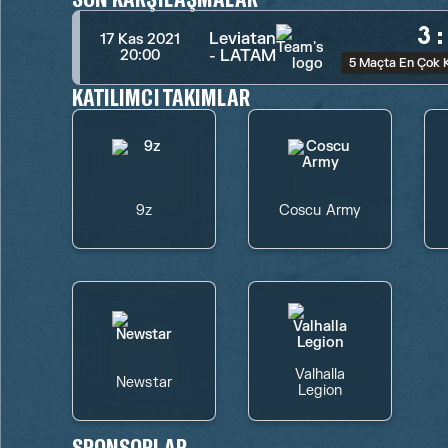
3
Leviatan
17 Kas 2021
- LATAM
20:00
5 Maçta En Çok 
KATILIMCI TAKIMLAR
9z
Coscu Army
Valhalla
Newstar
Legion
SPONSORLAR