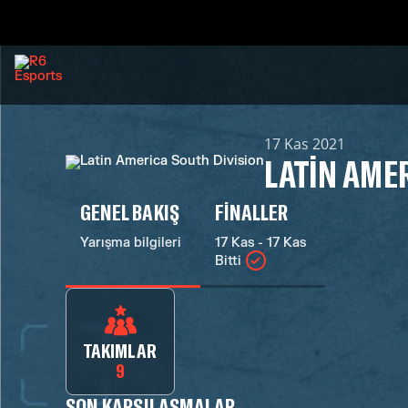
17 Kas 2021
LATIN AME
GENEL BAKIŞ
FINALLER
Yarışma bilgileri
17 Kas - 17 Kas
Bitti
TAKIMLAR
9
SON KARŞILAŞMALAR