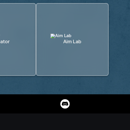
ator
Aim Lab