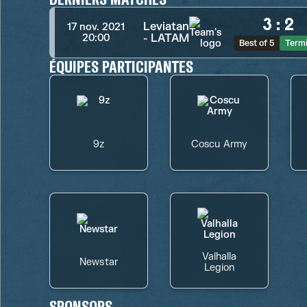
3
:
2
Leviatan
17 nov. 2021
- LATAM
20:00
Best of 5
Term
ÉQUIPES PARTICIPANTES
9z
Coscu Army
Valhalla
Newstar
Legion
SPONSORS