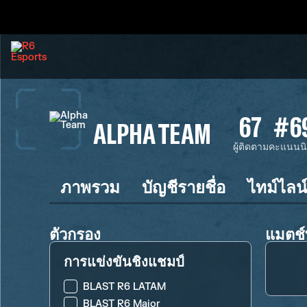
67
#6
ALPHA TEAM
ผู้ติดตาม
คะแนนน
ภาพรวม
บัญชีรายชื่อ
ไทม์ไลน
ตัวกรอง
แมตช์ท
การแข่งขันชิงแชมป์
BLAST R6 LATAM
BLAST R6 Major