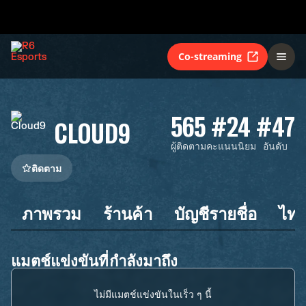
Co-streaming
565
#24
#47
CLOUD9
ผู้ติดตาม
คะแนนนิยม
อันดับ
ติดตาม
ภาพรวม
ร้านค้า
บัญชีรายชื่อ
ไทม
แมตช์แข่งขันที่กำลังมาถึง
ไม่มีแมตช์แข่งขันในเร็ว ๆ นี้