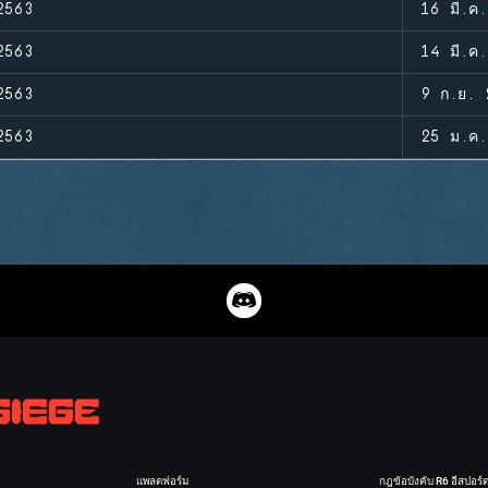
2563
16 มี.ค
2563
14 มี.ค
2563
9 ก.ย. 
2563
25 ม.ค.
แพลตฟอร์ม
กฎข้อบังคับ R6 อีสปอร์