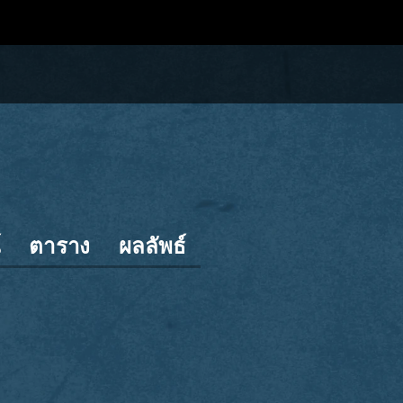
์
ตาราง
ผลลัพธ์