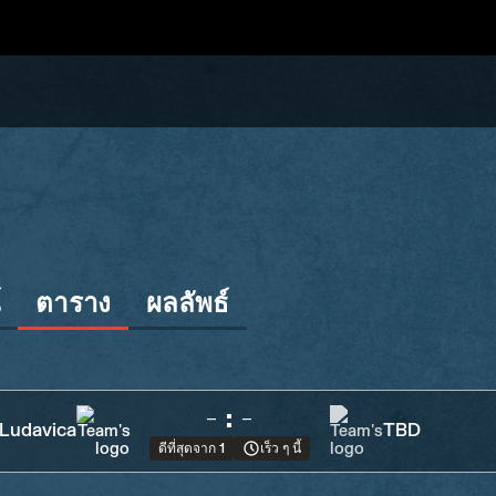
์
ตาราง
ผลลัพธ์
-
:
-
Ludavica
TBD
ดีที่สุดจาก 1
เร็ว ๆ นี้