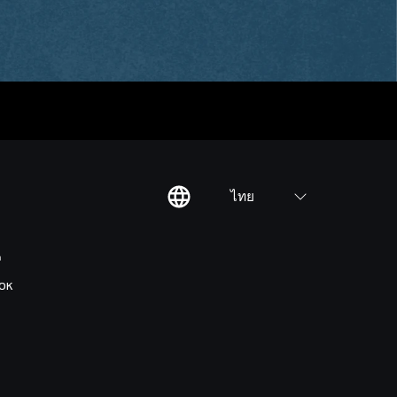
ไทย
ต
OK