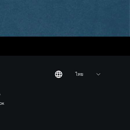
ไทย
ต
OK