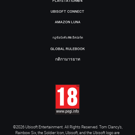
PLAYSTATION®4
UBISOFT CONNECT
AMAZON LUNA
กฎข้อบังคับ R6 อีสปอร์ต
GLOBAL RULEBOOK
กติกามารยาท
©2026 Ubisoft Entertainment. All Rights Reserved. Tom Clancy’s,
Rainbow Six, the Soldier Icon, Ubisoft, and the Ubisoft logo are