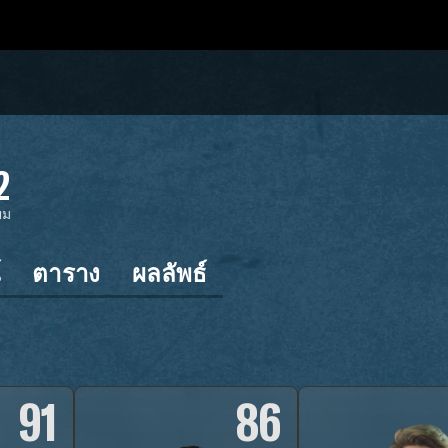
2
ยม
์
ตาราง
ผลลัพธ์
91
86