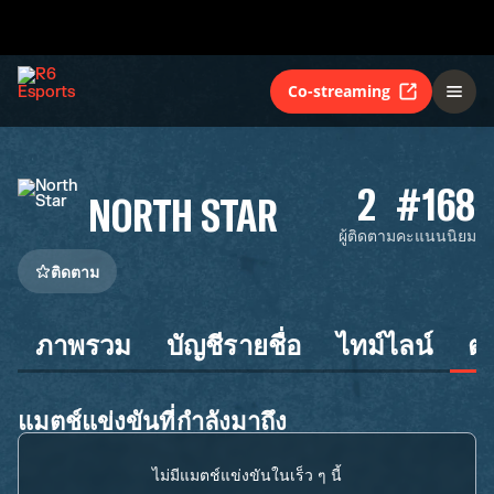
Co-streaming
2
#168
NORTH STAR
ผู้ติดตาม
คะแนนนิยม
ติดตาม
ภาพรวม
บัญชีรายชื่อ
ไทม์ไลน์
ต
แมตช์แข่งขันที่กำลังมาถึง
ไม่มีแมตช์แข่งขันในเร็ว ๆ นี้