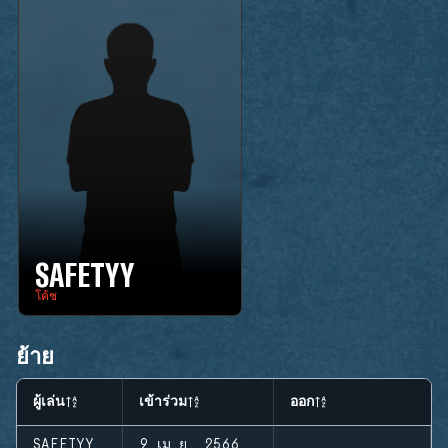
SAFETYY
โค้ช
ย้าย
ผู้เล่น
เข้าร่วม
ออก
SAFETYY
9 เม.ย. 2566