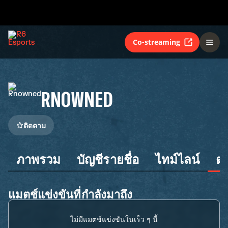
Co-streaming
RNOWNED
ติดตาม
ภาพรวม
บัญชีรายชื่อ
ไทม์ไลน์
ต
แมตช์แข่งขันที่กำลังมาถึง
ไม่มีแมตช์แข่งขันในเร็ว ๆ นี้