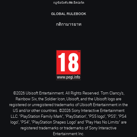
กฎข้อบังคับ R6 อีสปอร์ต
GLOBAL RULEBOOK
กติกามารยาท
©2026 Ubisoft Entertainment. All Rights Reserved. Tom Clancy’s,
Rainbow Six, the Soldier Icon, Ubisoft, and the Ubisoft logo are
registered or unregistered trademarks of Ubisoft Entertainment in the
US and/or other countries. ©2026 Sony Interactive Entertainment
LLC. "PlayStation Family Mark", "PlayStation", "PS5 logo", "PS5", "PS4
logo", "PS4", "PlayStation Shapes Logo" and "Play Has No Limits" are
registered trademarks or trademarks of Sony Interactive
Entertainment Inc.