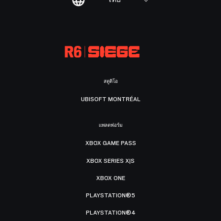
สตูดิโอ
UBISOFT MONTRÉAL
แพลตฟอร์ม
XBOX GAME PASS
XBOX SERIES X|S
XBOX ONE
PLAYSTATION®5
PLAYSTATION®4