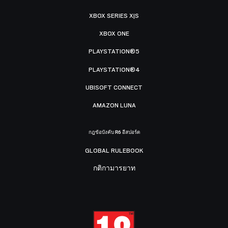
XBOX SERIES X|S
XBOX ONE
PLAYSTATION®5
PLAYSTATION®4
UBISOFT CONNECT
AMAZON LUNA
กฎข้อบังคับ R6 อีสปอร์ต
GLOBAL RULEBOOK
กติกามารยาท