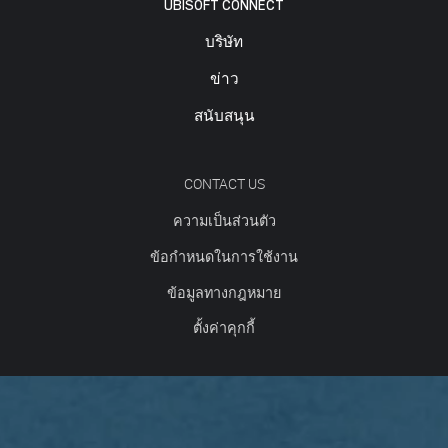
UBISOFT CONNECT
บริษัท
ข่าว
สนับสนุน
CONTACT US
ความเป็นส่วนตัว
ข้อกำหนดในการใช้งาน
ข้อมูลทางกฎหมาย
ตั้งค่าคุกกี้