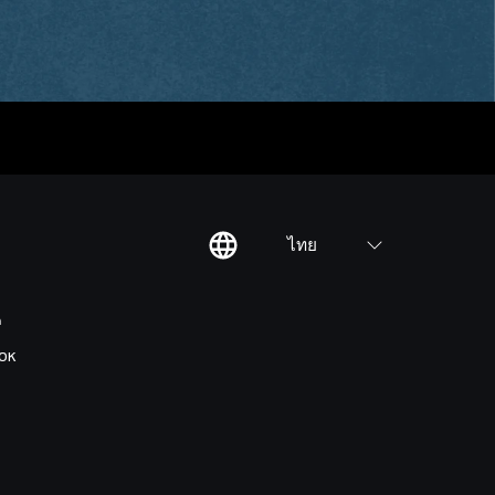
ไทย
ต
OK