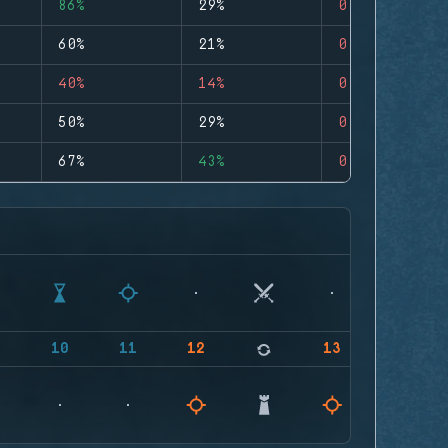
86%
29%
0
60%
21%
0
40%
14%
0
50%
29%
0
67%
43%
0
9
10
11
12
13