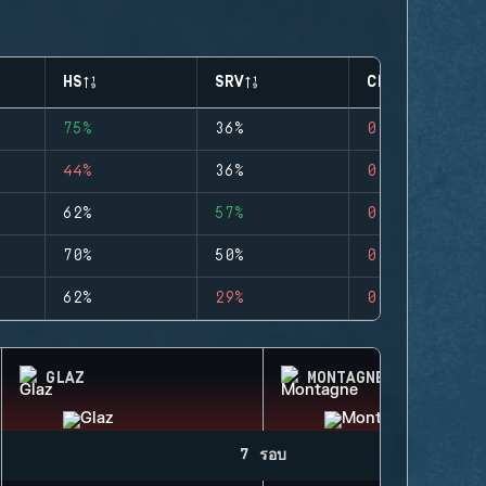
HS
SRV
CLUTCHES
75%
36%
0
44%
36%
0
62%
57%
0
70%
50%
0
62%
29%
0
GLAZ
MONTAGNE
7 รอบ