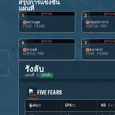
สรุปการแข่งขัน
แผนที่
ถูกแบน
ถูกแบ
1
2
สถานทูต
ป้อมปราการ
FIVE FEARS
VIRTUS.PRO
ถูกแบน
ถูกแบ
6
7
ชาเลต์
ธนาคาร
VIRTUS.PRO
FIVE FEARS
รังลับ
เสร็จสิ้น
แผนที่
1
FIVE FEARS
ผู้เล่น
EPS
KD (+/