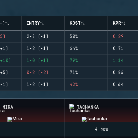
-)
ENTRY
KOST
KPR
5)
2-3 (-1)
50%
0.29
+1)
1-2 (-1)
64%
0.71
+10)
1-0 (+1)
79%
1.14
+5)
0-2 (-2)
71%
0.86
-1)
1-2 (-1)
43%
0.64
MIRA
TACHANKA
4 รอบ