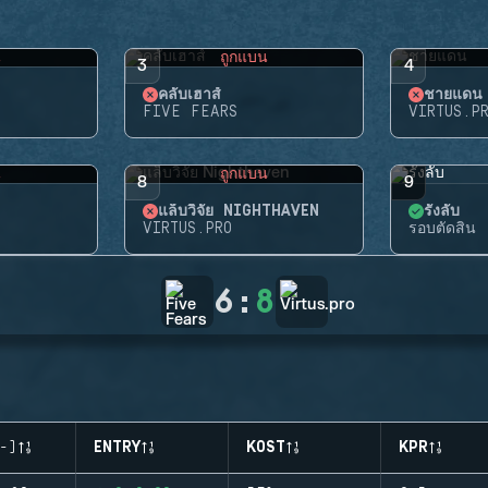
น
ถูกแบน
3
4
คลับเฮาส์
ชายแดน
FIVE FEARS
VIRTUS.P
น
ถูกแบน
8
9
แล็บวิจัย NIGHTHAVEN
รังลับ
VIRTUS.PRO
รอบตัดสิน
6
:
8
-)
ENTRY
KOST
KPR