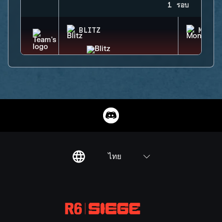
1 รอบ
BLITZ
MONTA
ไทย