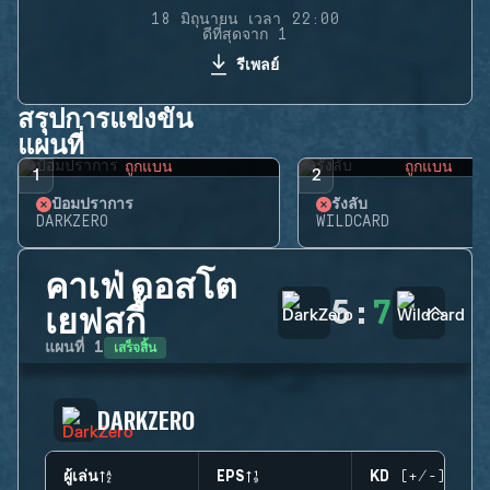
18 มิถุนายน เวลา 22:00
ดีที่สุดจาก 1
รีเพลย์
สรุปการแข่งขัน
แผนที่
ถูกแบน
ถูกแบน
1
2
ป้อมปราการ
รังลับ
DARKZERO
WILDCARD
คาเฟ่ ดอสโต
5
:
7
เยฟสกี้
เสร็จสิ้น
แผนที่
1
DARKZERO
ผู้เล่น
EPS
KD (+/-)