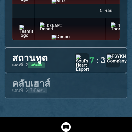
1 รอบ
DENARI
THORN
สถานทูต
7
:
3
เสร็จสิ้น
แผนที่
2
คลับเฮาส์
ไม่ได้เล่น
แผนที่
3