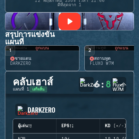
12 พฤษภาคม 2568 เวลา 21:00
ดีที่สุดจาก 1
สรุปการแข่งขัน
แผนที่
ถูกแบน
ถูกแบน
1
2
ชายแดน
สถานทูต
DARKZERO
FLUXO W7M
คลับเฮาส์
6
:
8
เสร็จสิ้น
แผนที่
1
DARKZERO
ผู้เล่น
EPS
KD (+/-)