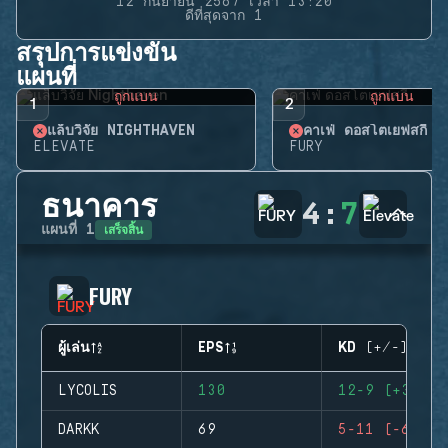
12 กันยายน 2567 เวลา 13:20
ดีที่สุดจาก 1
สรุปการแข่งขัน
แผนที่
ถูกแบน
ถูกแบน
1
2
แล็บวิจัย NIGHTHAVEN
คาเฟ่ ดอสโตเยฟสกี้
ELEVATE
FURY
ธนาคาร
4
:
7
เสร็จสิ้น
แผนที่
1
FURY
ผู้เล่น
EPS
KD (+/-)
LYCOLIS
130
12-9 (+3)
DARKK
69
5-11 (-6)