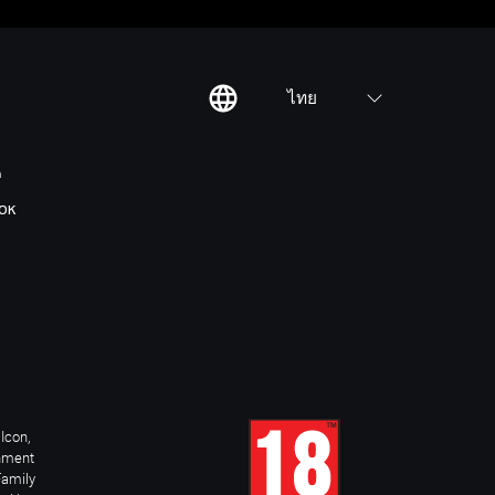
ไทย
ต
OK
Icon,
inment
Family