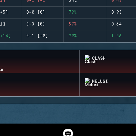
1)
0-1 (-1)
64%
0.43
+5)
0-0 (0)
79%
0.93
1)
3-3 (0)
57%
0.64
+14)
3-1 (+2)
79%
1.36
CLASH
MELUSI