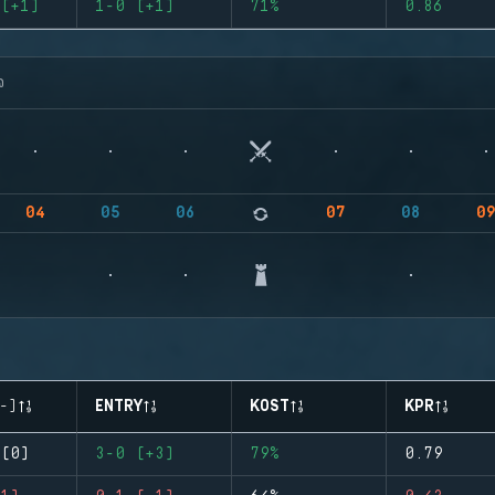
(+1)
1-0 (+1)
71%
0.86
จ
04
05
06
07
08
0
-)
ENTRY
KOST
KPR
(0)
3-0 (+3)
79%
0.79