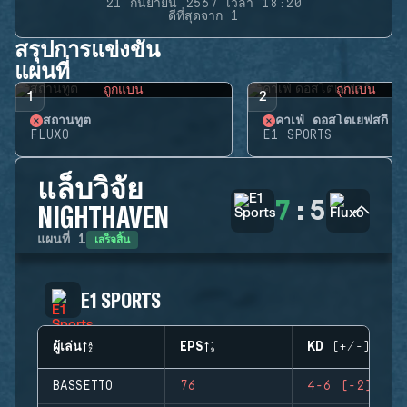
21 กันยายน 2567 เวลา 18:20
ดีที่สุดจาก 1
สรุปการแข่งขัน
แผนที่
ถูกแบน
ถูกแบน
1
2
สถานทูต
คาเฟ่ ดอสโตเยฟสกี้
FLUXO
E1 SPORTS
แล็บวิจัย
7
:
5
NIGHTHAVEN
เสร็จสิ้น
แผนที่
1
E1 SPORTS
ผู้เล่น
EPS
KD (+/-)
BASSETTO
76
4-6 (-2)