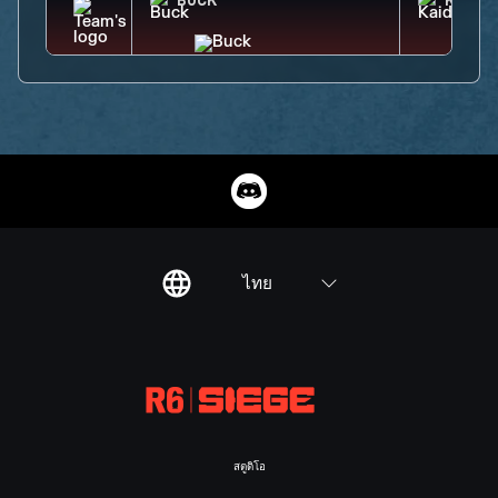
BUCK
KAID
ไทย
สตูดิโอ