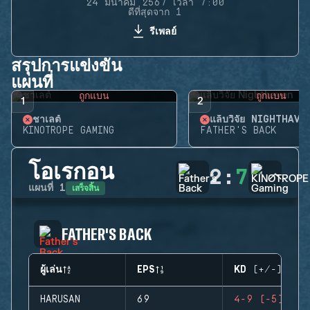
24 มีนาคม 2567 เวลา 7:00
ดีที่สุดจาก 1
รีเพลย์
สรุปการแข่งขัน
แผนที่
ถูกแบน
ถูกแบน
1
2
ชาเลต์
แล็บวิจัย NIGHTHAVE
KINOTROPE GAMING
FATHER'S BACK
โอเรกอน
2
:
7
เสร็จสิ้น
แผนที่
1
FATHER'S BACK
ผู้เล่น
EPS
KD (+/-)
HARUSAN
69
4-9 (-5)