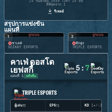
14 กันยายน 2566 เวลา 16:00
ดีที่สุดจาก 1
รีเพลย์
สรุปการแข่งขัน
แผนที่
ถูกแบน
ถูกแบน
1
2
ชาเลต์
ตึกสูง
GEEKAY ESPORTS
TRIPLE ESPORTS
คาเฟ่ ดอสโต
5
:
7
เยฟสกี้
เสร็จสิ้น
แผนที่
1
TRIPLE ESPORTS
ผู้เล่น
EPS
KD (+/-)