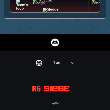
SLEDGE
FENRI
ไทย
สตูดิโอ