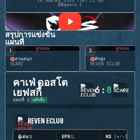
30 เมษายน 2566 เวลา 11:00
ดีที่สุดจาก 1
สรุปการแข่งขัน
แผนที่
ถูกแบน
ถูกแบน
1
2
สวนสนุก
ตึกสูง
SCARZ
REVEN ECLUB
คาเฟ่ ดอสโต
6
:
8
เยฟสกี้
เสร็จสิ้น
แผนที่
1
REVEN ECLUB
ผู้เล่น
EPS
KD (+/-)