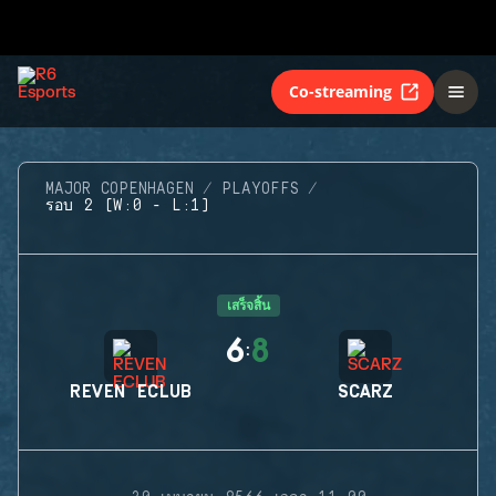
Co-streaming
MAJOR COPENHAGEN
PLAYOFFS
รอบ 2 (W:0 - L:1)
เสร็จสิ้น
6
8
:
REVEN ECLUB
SCARZ