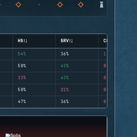
HS
SRV
CLUTCHES
54%
36%
1
50%
43%
0
33%
43%
0
50%
21%
0
47%
36%
0