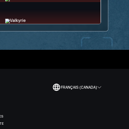
FRANÇAIS (CANADA)
ES
TE