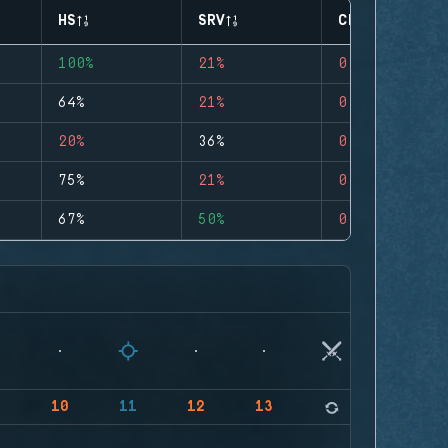
HS
SRV
CLUTCHES
100%
21%
0
64%
21%
0
20%
36%
0
75%
21%
0
67%
50%
0
9
10
11
12
13
14