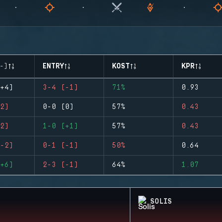
-)
ENTRY
KOST
KPR
+4)
3-4 (-1)
71%
0.93
2)
0-0 (0)
57%
0.43
2)
1-0 (+1)
57%
0.43
-2)
0-1 (-1)
50%
0.64
+6)
2-3 (-1)
64%
1.07
SOLIS