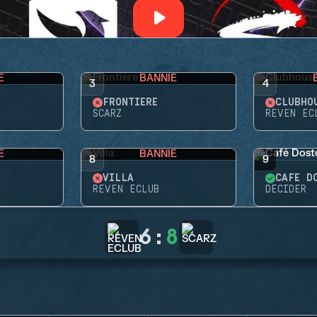
E
BANNIE
3
4
FRONTIÈRE
CLUBHO
SCARZ
REVEN EC
E
BANNIE
8
9
VILLA
CAFÉ D
REVEN ECLUB
DECIDER
6
:
8