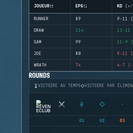
JOUEUR
EPS
KD (+/
RUNNER
89
9-11 (
DRAW
114
13-11 
SAM
99
11-9 (
JOE
80
8-11 (
WRATH
74
4-7 (-
ROUNDS
VICTOIRE AU TEMPS
VICTOIRE PAR ÉLIMIN
01
02
03