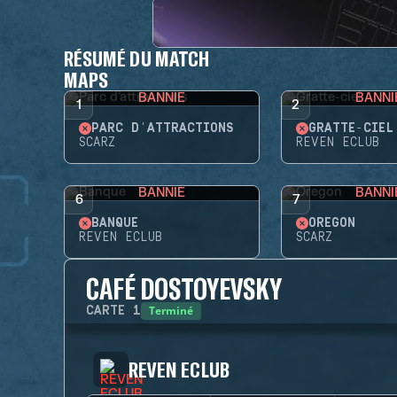
RÉSUMÉ DU MATCH
MAPS
BANNIE
BANNI
1
2
PARC D'ATTRACTIONS
GRATTE-CIEL
SCARZ
REVEN ECLUB
BANNIE
BANNI
6
7
BANQUE
OREGON
REVEN ECLUB
SCARZ
CAFÉ DOSTOYEVSKY
Terminé
CARTE
1
REVEN ECLUB