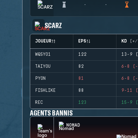
SCARZ
JOUEUR
EPS
KD (+/
WQSYO1
122
13-9 (
TAIYOU
82
6-8 (-
PYON
81
6-8 (-
FISHLIKE
88
9-11 (
REC
123
15-9 (
AGENTS BANNIS
NOMAD