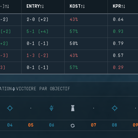
-)
ENTRY
KOST
KPR
-2)
2-0 (+2)
43%
0.64
(+2)
5-1 (+4)
57%
0.93
+2)
0-1 (-1)
50%
0.79
-3)
1-3 (-2)
43%
0.57
3)
0-1 (-1)
57%
0.29
ATION
VICTOIRE PAR OBJECTIF
04
05
06
07
08
0