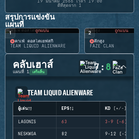
19 มีนาคม 2566 เวลา 19:00
ดีที่สุดจาก 1
สรุปการแข่งขัน
แผนที่
ถูกแบน
ถูกแบน
1
2
คาเฟ่ ดอสโตเยฟสกี้
ตึกสูง
TEAM LIQUID ALIENWARE
FAZE CLAN
คลับเฮาส์
7
:
8
เสร็จสิ้น
แผนที่
1
TEAM LIQUID ALIENWARE
ผู้เล่น
EPS
KD (+/-)
LAGONIS
63
3-9 (-6)
NESKWGA
82
9-12 (-3)