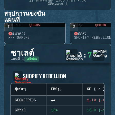
21 พฤศจิกายน 2565 เวลา 9:30
ดีที่สุดจาก 1
สรุปการแข่งขัน
แผนที่
ถูกแบน
ถูกแบน
1
2
ธนาคาร
ตึกสูง
MNM GAMING
SHOPIFY REBELLION
ชาเลต์
3
:
7
เสร็จสิ้น
แผนที่
1
SHOPIFY REBELLION
ผู้เล่น
EPS
KD (+/-)
GEOMETRICS
44
2-10 (-8)
GRYXR
104
10-8 (+2)