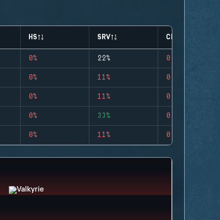
HS
SRV
CLUTCHES
0%
22%
0
0%
11%
0
0%
11%
0
0%
33%
0
0%
11%
0