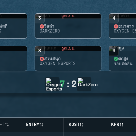
น
ถูกแบน
3
4
สกี้
วิลล่า
ธนาคาร
S
DARKZERO
OXYGEN E
น
ถูกแบน
8
9
สวนสนุก
ตึกสูง
OXYGEN ESPORTS
รอบตัดสิน
7
:
2
-)
ENTRY
KOST
KPR