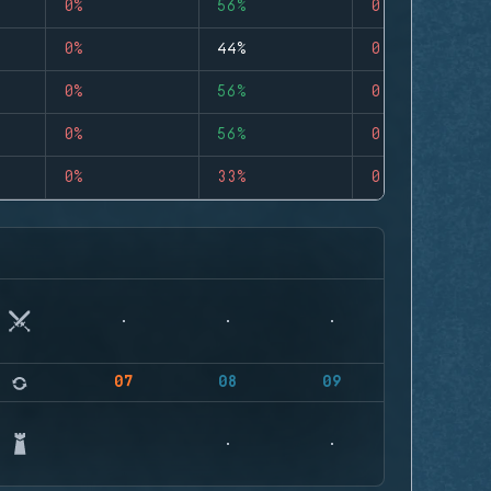
0%
56%
0
0%
44%
0
0%
56%
0
0%
56%
0
0%
33%
0
07
08
09