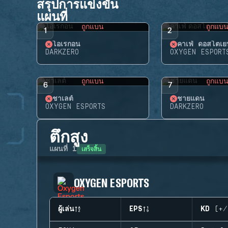
สรุปการแข่งขัน
แผนที่
ถูกแบน
ถูกแบ
1
2
โอเรกอน
คาเฟ่ ดอสโตเยฟ
DARKZERO
OXYGEN ESPORT
ถูกแบน
ถูกแบ
6
7
ชาเลต์
ชายแดน
OXYGEN ESPORTS
DARKZERO
ตึกสูง
เสร็จสิ้น
แผนที่
1
OXYGEN ESPORTS
ผู้เล่น
EPS
KD (+/