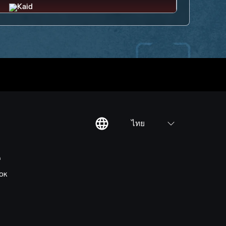
ไทย
ต
OK