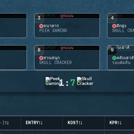
น
ถูกแบน
3
4
ธนาคาร
ตึกสูง
PEEK GAMING
SKULL CR
น
ถูกแบน
8
9
สวนสนุก
คลับเฮาส์
SKULL CRACKER
รอบตัดสิน
1
:
7
-)
ENTRY
KOST
KPR