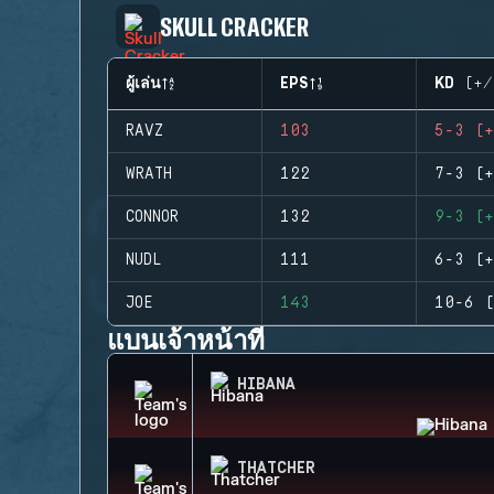
SKULL CRACKER
ผู้เล่น
EPS
KD (+/
RAVZ
103
5-3 (+
WRATH
122
7-3 (+
CONNOR
132
9-3 (+
NUDL
111
6-3 (+
JOE
143
10-6 (
แบนเจ้าหน้าที่
HIBANA
THATCHER