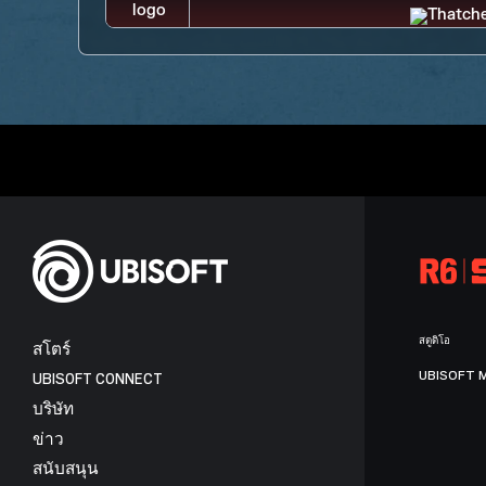
สตูดิโอ
สโตร์
UBISOFT 
UBISOFT CONNECT
บริษัท
ข่าว
สนับสนุน