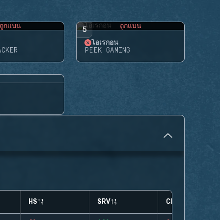
ถูกแบน
ถูกแบน
5
โอเรกอน
ACKER
PEEK GAMING
HS
SRV
CLUTCHES