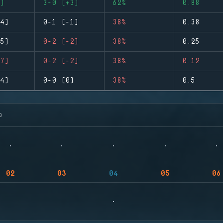
)
3-0 (+3)
62%
0.88
4)
0-1 (-1)
38%
0.38
5)
0-2 (-2)
38%
0.25
7)
0-2 (-2)
38%
0.12
4)
0-0 (0)
38%
0.5
จ
02
03
04
05
06