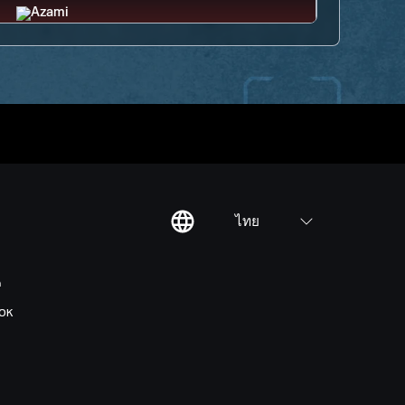
ไทย
ต
OK