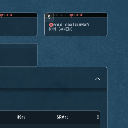
ถูกแบน
ถูกแบน
5
คาเฟ่ ดอสโตเยฟสกี้
MNM GAMING
HS
SRV
CLUTCHES