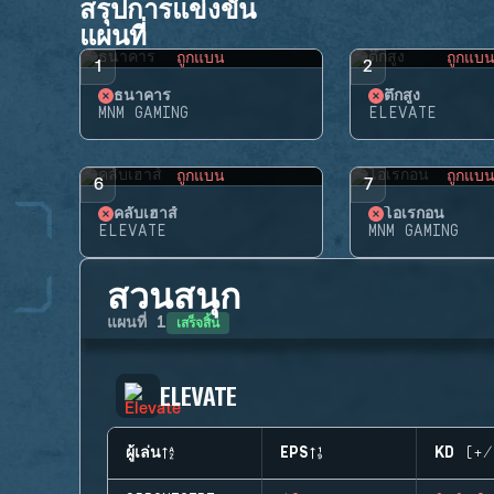
สรุปการแข่งขัน
แผนที่
ถูกแบน
ถูกแบ
1
2
ธนาคาร
ตึกสูง
MNM GAMING
ELEVATE
ถูกแบน
ถูกแบ
6
7
คลับเฮาส์
โอเรกอน
ELEVATE
MNM GAMING
สวนสนุก
เสร็จสิ้น
แผนที่
1
ELEVATE
ผู้เล่น
EPS
KD (+/