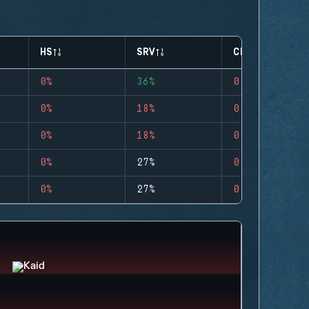
HS
SRV
CLUTCHES
0%
36%
0
0%
18%
0
0%
18%
0
0%
27%
0
0%
27%
0