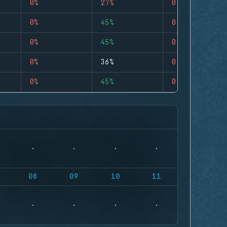
0%
27%
0
0%
45%
0
0%
45%
0
0%
36%
0
0%
45%
0
08
09
10
11