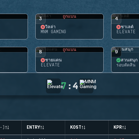
น
ถูกแบน
3
4
วิลล่า
ชาเลต์
MNM GAMING
ELEVATE
น
ถูกแบน
8
9
ชายแดน
สวนสนุก
ELEVATE
รอบตัดสิน
7
:
4
-)
ENTRY
KOST
KPR