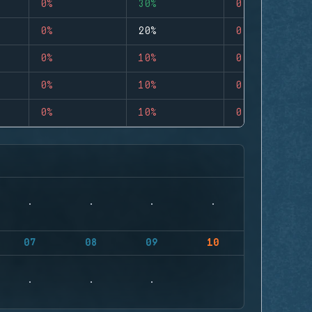
0%
30%
0
0%
20%
0
0%
10%
0
0%
10%
0
0%
10%
0
07
08
09
10