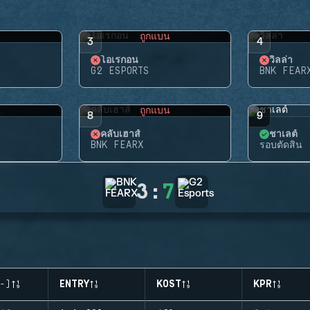
น
ถูกแบน
3
4
โอเรกอน
วิลล่า
G2 ESPORTS
BNK FEAR
น
ถูกแบน
8
9
คลับเฮาส์
ชาเลต์
BNK FEARX
รอบตัดสิน
3
:
7
-)
ENTRY
KOST
KPR