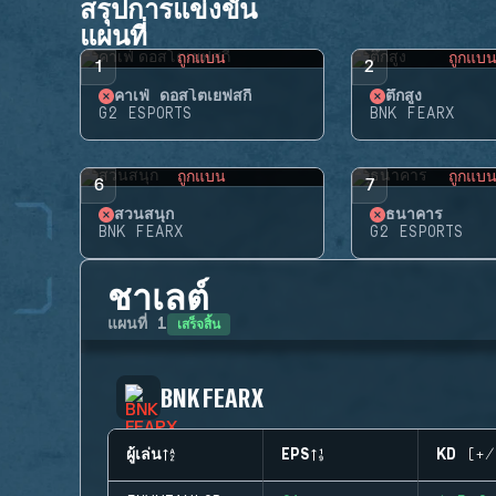
สรุปการแข่งขัน
แผนที่
ถูกแบน
ถูกแบ
1
2
คาเฟ่ ดอสโตเยฟสกี้
ตึกสูง
G2 ESPORTS
BNK FEARX
ถูกแบน
ถูกแบ
6
7
สวนสนุก
ธนาคาร
BNK FEARX
G2 ESPORTS
ชาเลต์
เสร็จสิ้น
แผนที่
1
BNK FEARX
ผู้เล่น
EPS
KD (+/