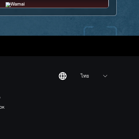
ไทย
ต
OK