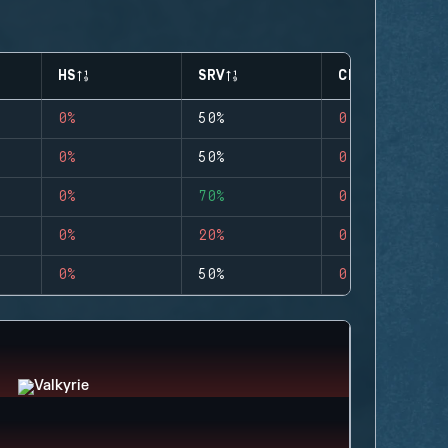
HS
SRV
CLUTCHES
0%
50%
0
0%
50%
0
0%
70%
0
0%
20%
0
0%
50%
0