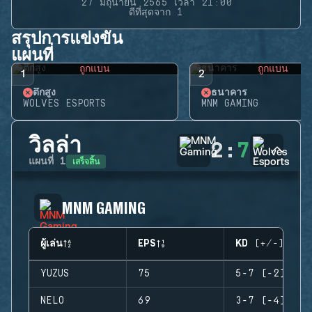
27 มิถุนายน 2565 เวลา 21:00
ดีที่สุดจาก 1
สรุปการแข่งขัน
แผนที่
ถูกแบน
ถูกแบน
1
2
ตึกสูง
ธนาคาร
WOLVES ESPORTS
MNM GAMING
วิลล่า
2
:
7
เสร็จสิ้น
แผนที่
1
MNM GAMING
ผู้เล่น
EPS
KD (+/-)
YUZUS
75
5-7 (-2)
NELO
69
3-7 (-4)