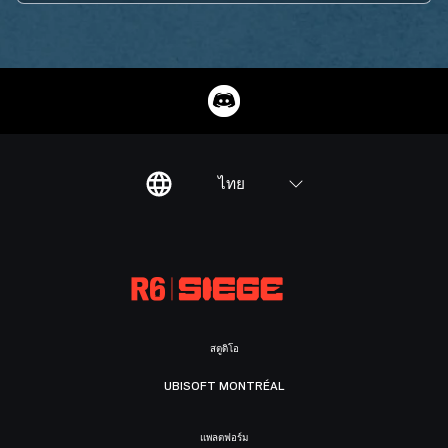
ไทย
สตูดิโอ
UBISOFT MONTRÉAL
แพลตฟอร์ม