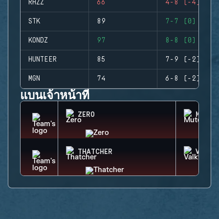
RHZZ
66
4-8 (-4)
STK
89
7-7 (0)
KONDZ
97
8-8 (0)
HUNTEER
85
7-9 (-2)
MGN
74
6-8 (-2)
แบนเจ้าหน้าที่
ZERO
MUTE
THATCHER
VALKY