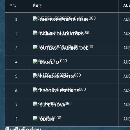
#
ทีม
AU
CHIEFS ESPORTS CLUB
1
AU
GAIMIN GLADIATORS
2
AU
OUTLAST GAMING OCE
3
AU
MAN LFO
4
AU
ANTIC ESPORTS
5
AU
PRODIGY ESPORTS
6
AU
SUPERNOVA
7
AU
ODIUM
8
AU