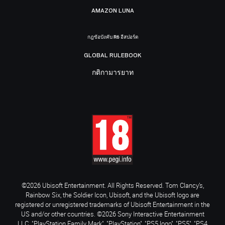
AMAZON LUNA
กฎข้อบังคับ R6 อีสปอร์ต
GLOBAL RULEBOOK
กติกามารยาท
©2026 Ubisoft Entertainment. All Rights Reserved. Tom Clancy’s,
Rainbow Six, the Soldier Icon, Ubisoft, and the Ubisoft logo are
registered or unregistered trademarks of Ubisoft Entertainment in the
US and/or other countries. ©2026 Sony Interactive Entertainment
LLC. "PlayStation Family Mark", "PlayStation", "PS5 logo", "PS5", "PS4