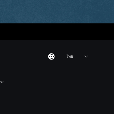
ไทย
ต
OK