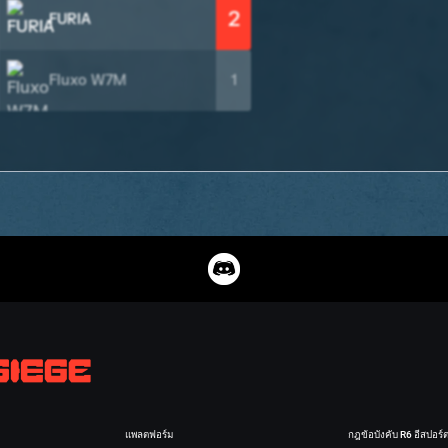
2
FURIA
Fluxo W7M
1
แพลตฟอร์ม
กฎข้อบังคับ R6 อีสปอร์