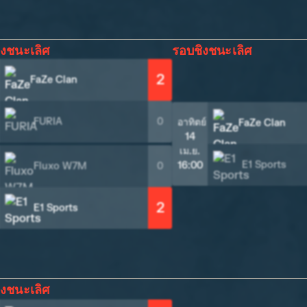
งชนะเลิศ
รอบชิงชนะเลิศ
2
FaZe Clan
FURIA
0
อาทิตย์
FaZe Clan
14
เม.ย.
E1 Sports
16:00
Fluxo W7M
0
2
E1 Sports
งชนะเลิศ