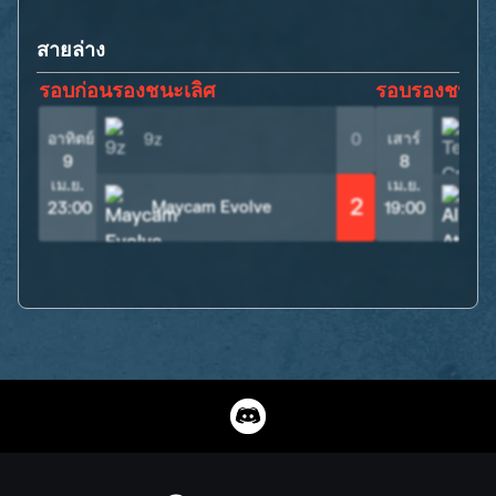
สายล่าง
รอบก่อนรองชนะเลิศ
รอบรองชนะเล
อาทิตย์
เสาร์
9z
0
9
8
เม.ย.
เม.ย.
2
Maycam Evolve
23:00
19:00