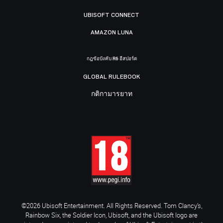
UBISOFT CONNECT
AMAZON LUNA
กฎข้อบังคับ R6 อีสปอร์ต
GLOBAL RULEBOOK
กติกามารยาท
©2026 Ubisoft Entertainment. All Rights Reserved. Tom Clancy’s,
Rainbow Six, the Soldier Icon, Ubisoft, and the Ubisoft logo are