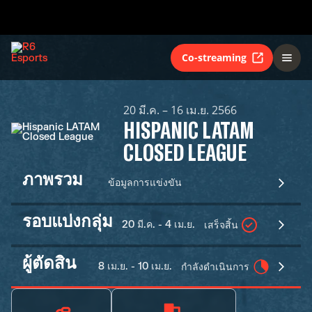
Co-streaming
20 มี.ค. – 16 เม.ย. 2566
HISPANIC LATAM
CLOSED LEAGUE
ภาพรวม
ข้อมูลการแข่งขัน
รอบแบ่งกลุ่ม
20 มี.ค. - 4 เม.ย.
เสร็จสิ้น
ผู้ตัดสิน
8 เม.ย. - 10 เม.ย.
กำลังดำเนินการ