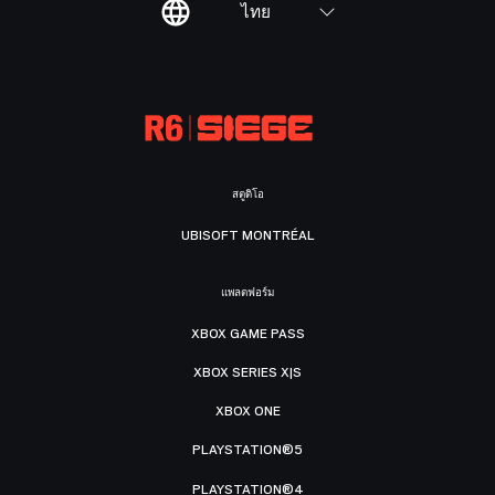
ไทย
สตูดิโอ
UBISOFT MONTRÉAL
แพลตฟอร์ม
XBOX GAME PASS
XBOX SERIES X|S
XBOX ONE
PLAYSTATION®5
PLAYSTATION®4