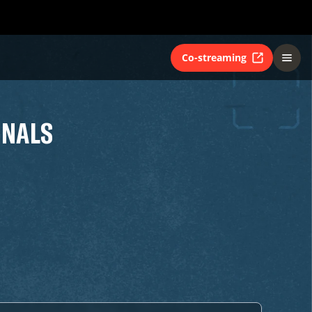
Co-streaming
INALS