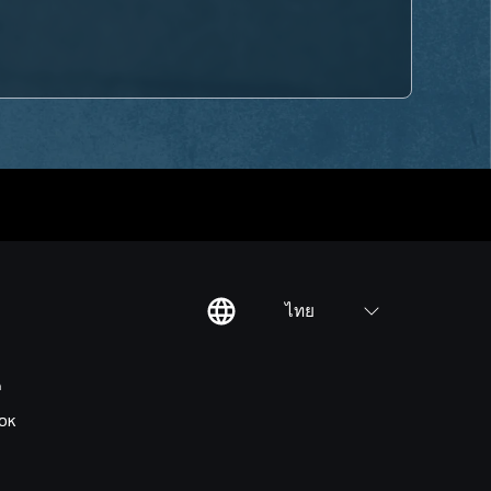
ไทย
ต
OK