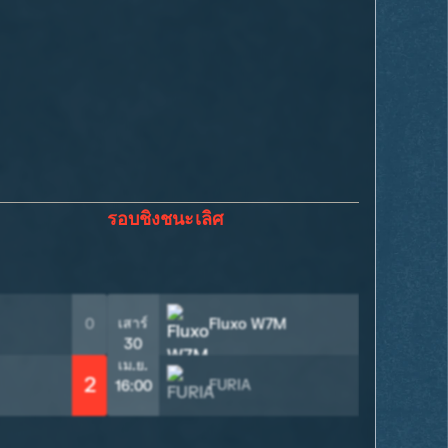
รอบชิงชนะเลิศ
2
เสาร์
0
Fluxo W7M
30
เม.ย.
2
FURIA
0
16:00