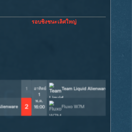
รอบชิงชนะเลิศใหญ่
2
อาทิตย์
1
Team Liquid Alienware
1
พ.ค.
2
Alienware
Fluxo W7M
0
16:00