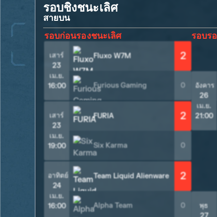
รอบชิงชนะเลิศ
สายบน
รอบก่อนรองชนะเลิศ
รอบรอ
2
เสาร์
Fluxo W7M
23
เม.ย.
Furious Gaming
0
อังคาร
16:00
26
เม.ย.
2
เสาร์
FURIA
21:00
23
เม.ย.
Six Karma
0
19:00
2
อาทิตย์
Team Liquid Alienware
24
เม.ย.
Alpha Team
0
พุธ
16:00
27