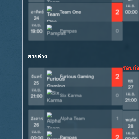
เม.ย.
2
อาทิตย์
Team One
00:00
24
เม.ย.
Pampas
0
19:00
สายล่าง
รอบก่
2
จันทร์
Furious Gaming
พุธ
25
27
เม.ย.
เม.ย.
Six Karma
0
21:00
21:00
อังคาร
Alpha Team
1
พฤหัส
26
28
เม.ย.
เม.ย.
2
Pampas
00:00