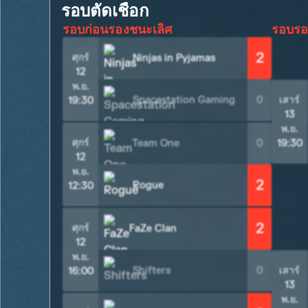
รอบตัดเชือก
รอบก่อนรองชนะเลิศ
รอบรอ
2
ศุกร์
Ninjas in Pyjamas
12
พ.ย.
Spacestation Gaming
0
เสาร์
19:30
13
พ.ย.
ศุกร์
Team One
0
19:30
12
พ.ย.
2
Rogue
12:30
2
ศุกร์
FaZe Clan
12
พ.ย.
Shifters
0
เสาร์
16:00
13
พ.ย.