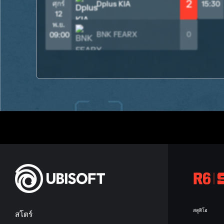
2
ศุกร์
Dplus KIA
15:30
12
พ.ย.
BNK FEARX
0
09:00
สตูดิโอ
สโตร์