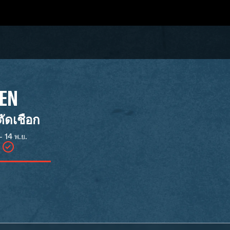
DEN
ัดเชือก
- 14 พ.ย.