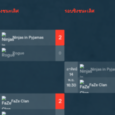
งชนะเลิศ
รอบชิงชนะเลิศ
2
Ninjas in Pyjamas
Rogue
0
อาทิตย์
Ninjas in Pyj
14
พ.ย.
FaZe Clan
16:30
2
FaZe Clan