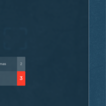
amas
2
3