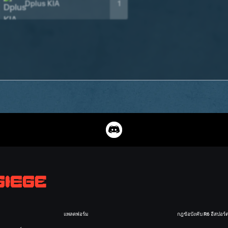
Dplus KIA
1
แพลตฟอร์ม
กฎข้อบังคับ R6 อีสปอร์