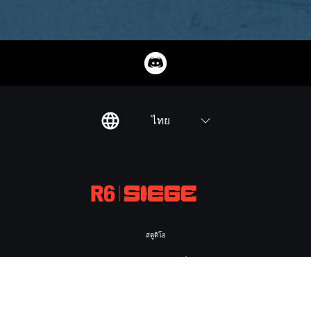
ไทย
สตูดิโอ
UBISOFT MONTRÉAL
แพลตฟอร์ม