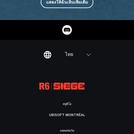
แสดงให้ฉันเห็นเพิ่มเติม
ไทย
สตูดิโอ
UBISOFT MONTRÉAL
แพลตฟอร์ม