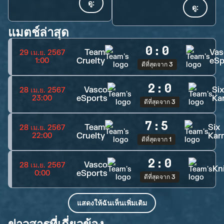
ดู:
ดู:
แมตช์ล่าสุด
0
:
0
Team
Vas
29 เม.ย. 2567
Cruelty
eSp
1:00
ดีที่สุดจาก 3
2
:
0
Vasco
Six
28 เม.ย. 2567
eSports
Ka
23:00
ดีที่สุดจาก 3
7
:
5
Team
Six
28 เม.ย. 2567
Cruelty
Kar
22:00
ดีที่สุดจาก 1
2
:
0
Vasco
28 เม.ย. 2567
Kn
eSports
0:00
ดีที่สุดจาก 3
แสดงให้ฉันเห็นเพิ่มเติม
ข่าวสารที่เกี่ยวข้อง