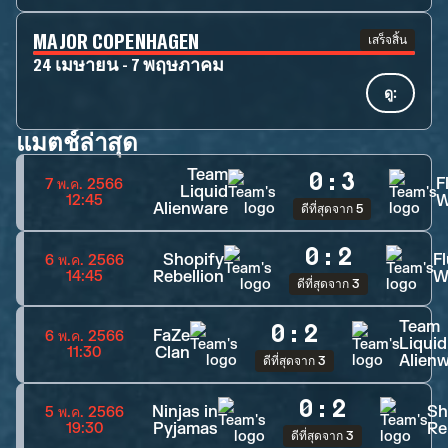
MAJOR COPENHAGEN
เสร็จสิ้น
24 เมษายน - 7 พฤษภาคม
ดู:
แมตช์ล่าสุด
Team
0
:
3
F
7 พ.ค. 2566
Liquid
12:45
Alienware
ดีที่สุดจาก 5
0
:
2
Shopify
F
6 พ.ค. 2566
Rebellion
W
14:45
ดีที่สุดจาก 3
Team
0
:
2
FaZe
6 พ.ค. 2566
Liquid
Clan
11:30
Alien
ดีที่สุดจาก 3
0
:
2
Ninjas in
Sh
5 พ.ค. 2566
Pyjamas
Re
19:30
ดีที่สุดจาก 3