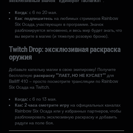
эксклюзивный значок ""Единорог Tachankin""
.
Когда
: с 6 по 20 мая.
Как
:
подпишитесь
на любимых стримеров Rainbow
Six Осада, участвующих в программе. Значок
разблокируется мгновенно, и весь мир будет знать, что
вы верите в магию (и тяжелую розовую броню).
Twitch Drop: эксклюзивная раскраска
оружия
Добавьте капельку магии в свою экипировку! Получите
бесплатную
раскраску ""ЛАЕТ, НО НЕ КУСАЕТ""
для
Bailiff 410 – просто посмотрите трансляции по Rainbow
Six Осада на Twitch.
Когда:
с 6 по 13 мая.
Как:
2 часа смотрите игру
на официальных каналах
Rainbow Six Осада или у избранных партнеров, чтобы
разблокировать эксклюзивную раскраску и добавить
радуги на поле боя.